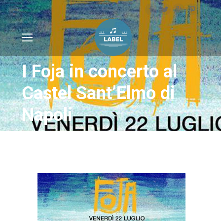
I Foja in concerto al
Castel Sant’Elmo di
Napoli