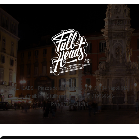
FULL HEADS – Piazza del Gesù Nuovo, 33 – 80134 Napoli (NA)
email: info@fullheads.it – Tel.: 081/19569666
P.iva 07751631214