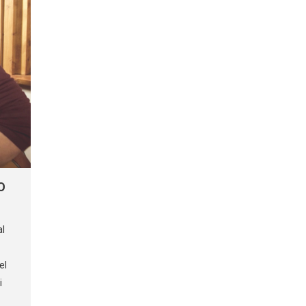
O
al
el
i