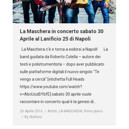
La Maschera in concerto sabato 30
Aprile al Lanificio 25 di Napoli
La Maschera c’è e torna a esibirsi a Napoli! La
band guidata da Roberto Colella – autore dei
testi e polistrumentista – dopo aver pubblicato
sulle piattaforme digitali il nuovo singolo “Te
vengo a cercà” [etichetta Full Heads
https://www.youtube.com/watch?
v=AbcUxzBYbfE] sabato 30 aprile vuole
raccontare in concerto qual è la genesi di…
26 Aprile 2016
Artisti
,
LA MASCHERA
,
Primo piano
By
Stefano