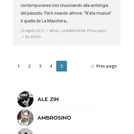
contemporanee non rinunciando alla antologia
del passato. Però osando altrove. “N’ata musica”
è quella de La Maschera,…
23 Aprile 2015
Artisti
,
LA MASCHERA
,
Primo piano
By
admin
1
2
3
4
5
Prev page