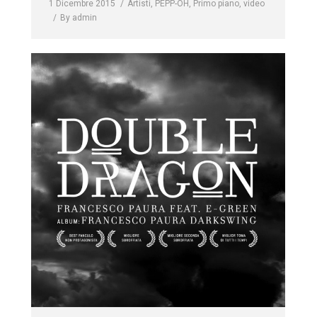
1 Dicembre 2015
Artisti
,
PEPP-OH
,
Primo piano
,
video
By
admin